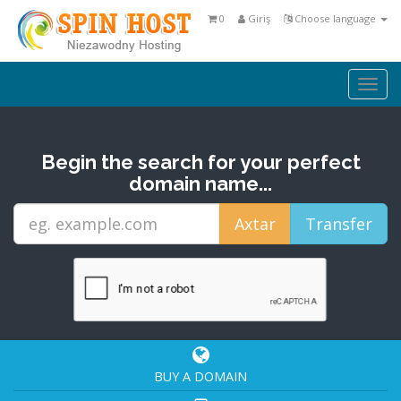
0
Giriş
Choose language
Togg
navi
Begin the search for your perfect
domain name...
BUY A DOMAIN