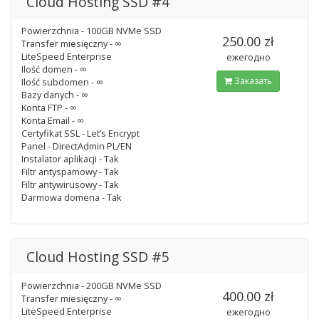
Cloud Hosting SSD #4
Powierzchnia - 100GB NVMe SSD
250.00 zł
Transfer miesięczny - ∞
LiteSpeed Enterprise
ежегодно
Ilość domen - ∞
Заказать
Ilość subdomen - ∞
Bazy danych - ∞
Konta FTP - ∞
Konta Email - ∞
Certyfikat SSL - Let’s Encrypt
Panel - DirectAdmin PL/EN
Instalator aplikacji - Tak
Filtr antyspamowy - Tak
Filtr antywirusowy - Tak
Darmowa domena - Tak
Cloud Hosting SSD #5
Powierzchnia - 200GB NVMe SSD
400.00 zł
Transfer miesięczny - ∞
LiteSpeed Enterprise
ежегодно