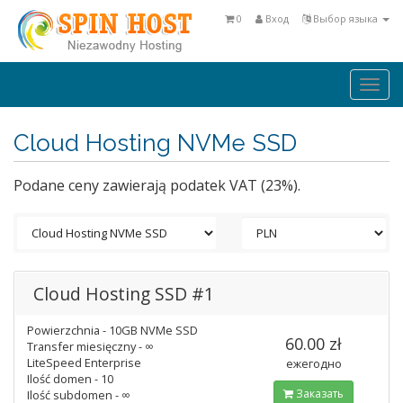
0
Вход
Выбор языка
Togg
navi
Cloud Hosting NVMe SSD
Podane ceny zawierają podatek VAT (23%).
Cloud Hosting SSD #1
Powierzchnia - 10GB NVMe SSD
60.00 zł
Transfer miesięczny - ∞
LiteSpeed Enterprise
ежегодно
Ilość domen - 10
Заказать
Ilość subdomen - ∞