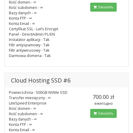
Ilość domen - ∞
Заказать
Ilość subdomen - ∞
Bazy danych - ∞
Konta FTP - ∞
Konta Email - ∞
Certyfikat SSL - Let’s Encrypt
Panel - DirectAdmin PL/EN
Instalator aplikacji - Tak
Filtr antyspamowy - Tak
Filtr antywirusowy - Tak
Darmowa domena - Tak
Cloud Hosting SSD #6
Powierzchnia - 500GB NVMe SSD
700.00 zł
Transfer miesięczny - ∞
LiteSpeed Enterprise
ежегодно
Ilość domen - ∞
Заказать
Ilość subdomen - ∞
Bazy danych - ∞
Konta FTP - ∞
Konta Email - ∞