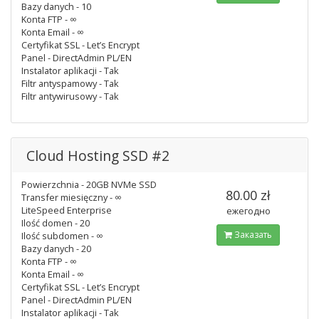
Bazy danych - 10
Konta FTP - ∞
Konta Email - ∞
Certyfikat SSL - Let’s Encrypt
Panel - DirectAdmin PL/EN
Instalator aplikacji - Tak
Filtr antyspamowy - Tak
Filtr antywirusowy - Tak
Cloud Hosting SSD #2
Powierzchnia - 20GB NVMe SSD
80.00 zł
Transfer miesięczny - ∞
LiteSpeed Enterprise
ежегодно
Ilość domen - 20
Заказать
Ilość subdomen - ∞
Bazy danych - 20
Konta FTP - ∞
Konta Email - ∞
Certyfikat SSL - Let’s Encrypt
Panel - DirectAdmin PL/EN
Instalator aplikacji - Tak