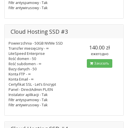
Filtr antyspamowy - Tak
Filtr antywirusowy - Tak
Cloud Hosting SSD #3
Powierzchnia - 50GB NVMe SSD
140.00 zł
Transfer miesięczny - ∞
LiteSpeed Enterprise
ежегодно
Ilość domen - 50
Заказать
Ilość subdomen - ∞
Bazy danych - 50
Konta FTP - ∞
Konta Email - ∞
Certyfikat SSL - Let’s Encrypt
Panel - DirectAdmin PL/EN
Instalator aplikacji - Tak
Filtr antyspamowy - Tak
Filtr antywirusowy - Tak