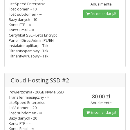
LiteSpeed Enterprise
Anualmente
Ilość domen - 10
Encomendar já!
Ilość subdomen - ∞
Bazy danych - 10
Konta FTP - ∞
Konta Email - ∞
Certyfikat SSL - Let’s Encrypt
Panel - DirectAdmin PL/EN
Instalator aplikacji - Tak
Filtr antyspamowy - Tak
Filtr antywirusowy - Tak
Cloud Hosting SSD #2
Powierzchnia - 20GB NVMe SSD
80.00 zł
Transfer miesięczny - ∞
LiteSpeed Enterprise
Anualmente
Ilość domen - 20
Encomendar já!
Ilość subdomen - ∞
Bazy danych - 20
Konta FTP - ∞
Konta Email - ∞