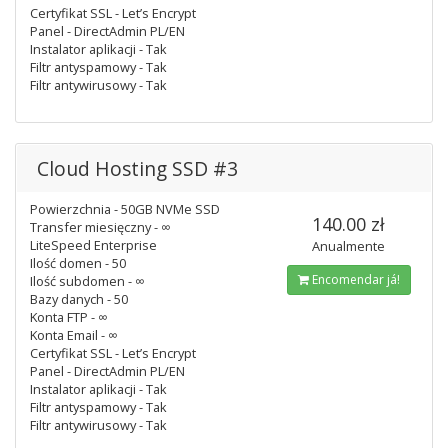
Certyfikat SSL - Let’s Encrypt
Panel - DirectAdmin PL/EN
Instalator aplikacji - Tak
Filtr antyspamowy - Tak
Filtr antywirusowy - Tak
Cloud Hosting SSD #3
Powierzchnia - 50GB NVMe SSD
140.00 zł
Transfer miesięczny - ∞
LiteSpeed Enterprise
Anualmente
Ilość domen - 50
Encomendar já!
Ilość subdomen - ∞
Bazy danych - 50
Konta FTP - ∞
Konta Email - ∞
Certyfikat SSL - Let’s Encrypt
Panel - DirectAdmin PL/EN
Instalator aplikacji - Tak
Filtr antyspamowy - Tak
Filtr antywirusowy - Tak