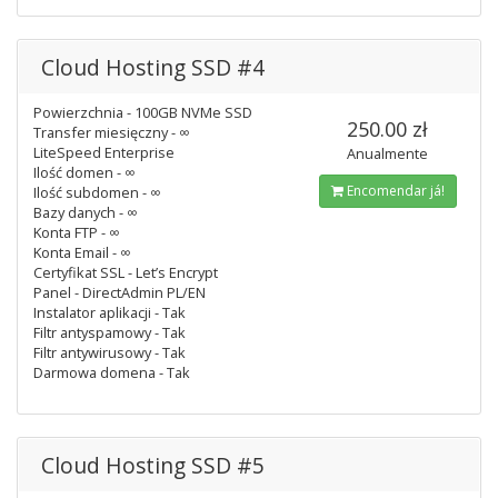
Cloud Hosting SSD #4
Powierzchnia - 100GB NVMe SSD
250.00 zł
Transfer miesięczny - ∞
LiteSpeed Enterprise
Anualmente
Ilość domen - ∞
Encomendar já!
Ilość subdomen - ∞
Bazy danych - ∞
Konta FTP - ∞
Konta Email - ∞
Certyfikat SSL - Let’s Encrypt
Panel - DirectAdmin PL/EN
Instalator aplikacji - Tak
Filtr antyspamowy - Tak
Filtr antywirusowy - Tak
Darmowa domena - Tak
Cloud Hosting SSD #5