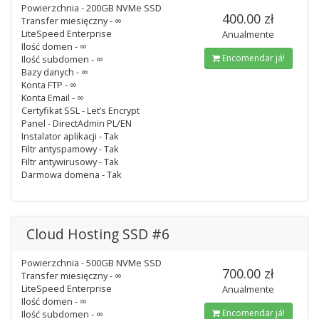
Powierzchnia - 200GB NVMe SSD
400.00 zł
Transfer miesięczny - ∞
LiteSpeed Enterprise
Anualmente
Ilość domen - ∞
Encomendar já!
Ilość subdomen - ∞
Bazy danych - ∞
Konta FTP - ∞
Konta Email - ∞
Certyfikat SSL - Let’s Encrypt
Panel - DirectAdmin PL/EN
Instalator aplikacji - Tak
Filtr antyspamowy - Tak
Filtr antywirusowy - Tak
Darmowa domena - Tak
Cloud Hosting SSD #6
Powierzchnia - 500GB NVMe SSD
700.00 zł
Transfer miesięczny - ∞
LiteSpeed Enterprise
Anualmente
Ilość domen - ∞
Encomendar já!
Ilość subdomen - ∞