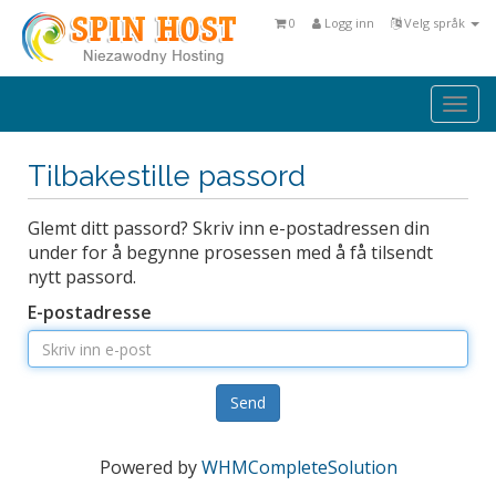
0
Logg inn
Velg språk
Togg
navi
Tilbakestille passord
Glemt ditt passord? Skriv inn e-postadressen din
under for å begynne prosessen med å få tilsendt
nytt passord.
E-postadresse
Send
Powered by
WHMCompleteSolution